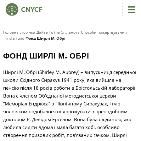
Головна сторінка
Дайте To the Спільнота
Способи пожертвування
Find a Fund
Фонд Ширлі М. Обрі
ФОНД ШИРЛІ М. ОБРІ
Ширлі М. Обрі (Shirley M. Aubrey) – випускниця середньої
школи Східного Сиракуз 1941 року, яка вийшла на
пенсію після 18 років роботи в Брістольській лабораторії.
Вона є членом Об’єднаної методистської церкви
“Меморіал Ендрюса” в Північному Сиракузах, і їм з
чоловіком подобалося подорожувати з преподобним
доктором Р. Девідом Ертелом. Вона була людиною, яка
любила сидіти вдома і мала багато хобі, особливо
створення призових робіт, пов’язаних гачком. Ширлі