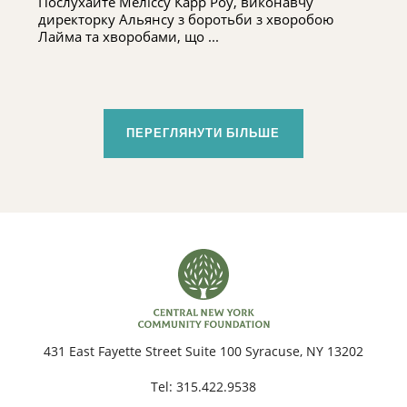
Послухайте Меліссу Карр Роу, виконавчу
З БОРОТЬБИ З ХВОРОБОЮ ЛАЙМА
директорку Альянсу з боротьби з хворобою
ТА ХВОРОБАМИ, ЩО ПЕРЕДАЮТЬСЯ
Лайма та хворобами, що ...
КЛІЩАМИ, У ЦЕНТРАЛЬНОМУ НЬЮ-
ЙОРКУ
ПЕРЕГЛЯНУТИ БІЛЬШЕ
431 East Fayette Street Suite 100 Syracuse, NY 13202
Tel:
315.422.9538