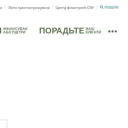
ра
Логін грантоотримувача
Центр філантропії CNY
ПОШУК
И
ПОРАДЬТЕ
ФІНАНСУВАН
ВАШ
АБО ПІДТРИ
КЛІЄНТИ