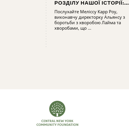
РОЗДІЛУ НАШОЇ ІСТОРІЇ:
ШЛЯХ ДО РОЗБУДОВИ
Послухайте Меліссу Карр Роу,
ПОТЕНЦІАЛУ АЛЬЯНСУ З
виконавчу директорку Альянсу з
БОРОТЬБИ З ХВОРОБОЮ
боротьби з хворобою Лайма та
ЛАЙМА ТА ХВОРОБАМИ,
хворобами, що ...
ЩО ПЕРЕДАЮТЬСЯ
КЛІЩАМИ, У
ЦЕНТРАЛЬНОМУ НЬЮ-
ЙОРКУ