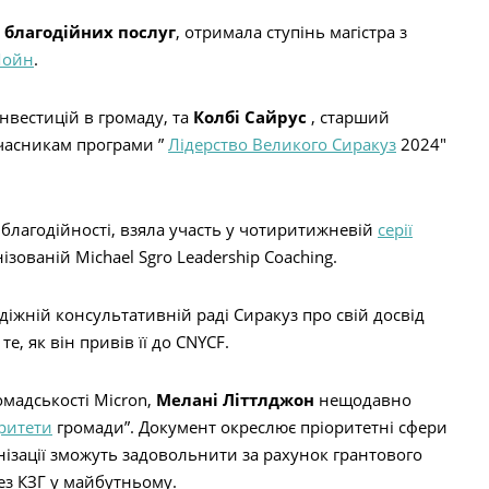
 благодійних послуг
, отримала ступінь магістра з
Мойн
.
нвестицій в громаду, та
Колбі Сайрус
, старший
часникам програми ”
Лідерство Великого Сиракуз
2024″
благодійності, взяла участь у чотиритижневій
серії
нізованій Michael Sgro Leadership Coaching.
іжній консультативній раді Сиракуз про свій досвід
те, як він привів її до CNYCF.
омадськості Micron,
Мелані Літтлджон
нещодавно
ритети
громади”. Документ окреслює пріоритетні сфери
нізації зможуть задовольнити за рахунок грантового
ез КЗГ у майбутньому.