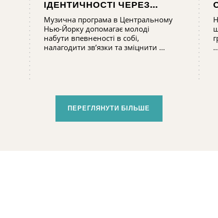
ІДЕНТИЧНОСТІ ЧЕРЕЗ
МУЗИКУ В ТАБОРІ
Музична програма в Центральному
Н
«GRACENOTE»
Нью-Йорку допомагає молоді
щ
набути впевненості в собі,
г
налагодити зв’язки та зміцнити ...
..
ПЕРЕГЛЯНУТИ БІЛЬШЕ