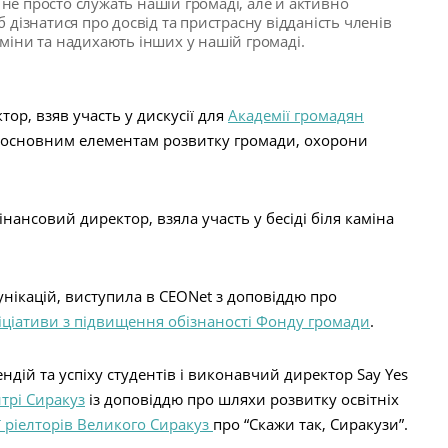
не просто служать нашій громаді, але й активно
 дізнатися про досвід та пристрасну відданість членів
зміни та надихають інших у нашій громаді.
тор, взяв участь у дискусії для
Академії громадян
 основним елементам розвитку громади, охорони
фінансовий директор, взяла участь у бесіді біля каміна
унікацій, виступила в CEONet з доповіддю про
іціативи з підвищення обізнаності Фонду громади
.
ендій та успіху студентів і виконавчий директор Say Yes
трі Сиракуз
із доповіддю про шляхи розвитку освітніх
ї ріелторів Великого Сиракуз
про “Скажи так, Сиракузи”.