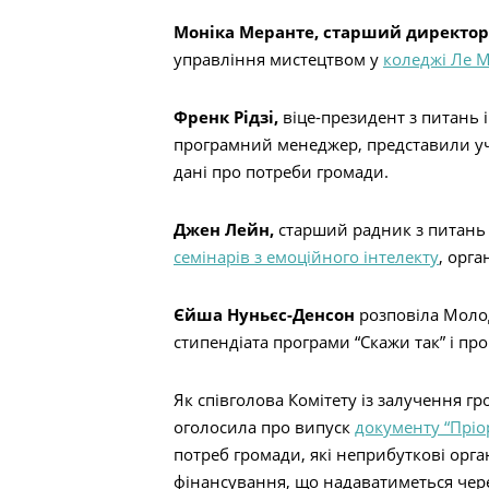
Пошук
Моніка Меранте, старший директор
управління мистецтвом у
коледжі Ле 
Френк Рідзі,
віце-президент з питань і
програмний менеджер, представили у
дані про потреби громади.
Джен Лейн,
старший радник з питань 
семінарів з емоційного інтелекту
, орга
Єйша Нуньєс-Денсон
розповіла Молод
стипендіата програми “Скажи так” і про 
Як співголова Комітету із залучення гр
оголосила про випуск
документу “Пріо
потреб громади, які неприбуткові орга
фінансування, що надаватиметься чер