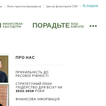
ра
Логін грантоотримувача
Центр філантропії CNY
ПОШУК
И
ПОРАДЬТЕ
ФІНАНСУВАН
ВАШ
АБО ПІДТРИ
КЛІЄНТИ
ПРО НАС
ПРИХИЛЬНІСТЬ ДО
РАСОВОЇ РІВНОСТІ
СТРАТЕГІЧНИЙ ПЛАН
“ЛІДЕРСТВО ДЛЯ ВСІХ” НА
2023-2028 РОКИ
ФІНАНСОВА ІНФОРМАЦІЯ