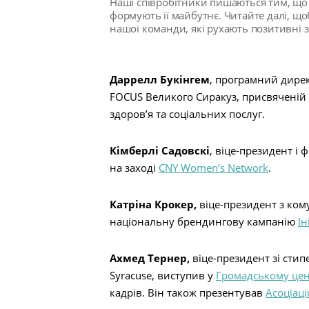
Наші співробітники пишаються тим, що 
формують її майбутнє. Читайте далі, щоб
нашої команди, які рухають позитивні 
Даррелл Букінгем
, програмний дирек
FOCUS Великого Сиракуз, присвяченій
здоров’я та соціальних послуг.
Кімберлі Садовскі
, віце-президент і 
на заході
CNY Women’s Network
.
Катріна Крокер,
віце-президент з ком
національну брендингову кампанію
Ін
Ахмед Тернер,
віце-президент зі стип
Syracuse, виступив у
Громадському цен
кадрів. Він також презентував
Асоціаці