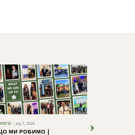
July 7, 2026
June 24,
ЛОГИ
БЛОГИ
ЩО МИ РОБИМО |
ФОРМУВАН