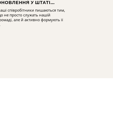
ОНОВЛЕННЯ У ШТАТІ
ЧЕРЕЗ ТВ
CNYCF
аші співробітники пишаються тим,
Послухайте ро
о не просто служать нашій
колишньої ди
ромаді, але й активно формують її
громадського 
.
громади, яка д
досвідом ...