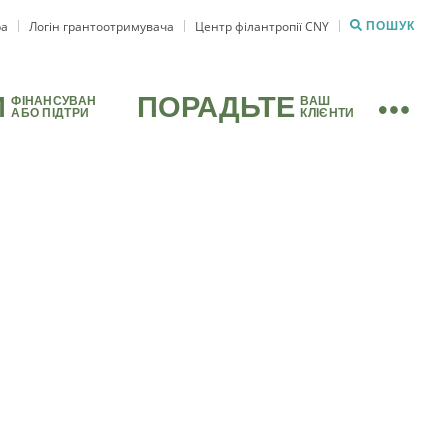
ра
Логін грантоотримувача
Центр філантропії CNY
ПОШУК
И
ПОРАДЬТЕ
ФІНАНСУВАН
ВАШ
АБО ПІДТРИ
КЛІЄНТИ