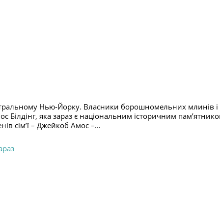
ентральному Нью-Йорку. Власники борошномельних млинів і 
мос Білдінг, яка зараз є національним історичним пам’ятнико
нів сім’ї – Джейкоб Амос –...
араз