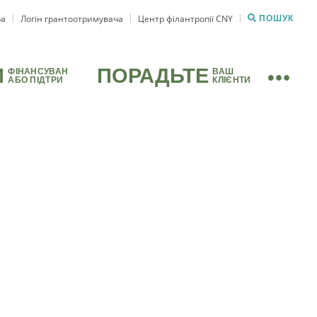
ра
Логін грантоотримувача
Центр філантропії CNY
ПОШУК
И
ПОРАДЬТЕ
ФІНАНСУВАН
ВАШ
АБО ПІДТРИ
КЛІЄНТИ