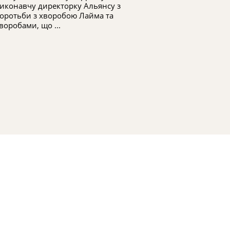
ПОТЕНЦІАЛУ АЛЬЯНСУ З
2024-2025
иконавчу директорку Альянсу з
програма "Скаж
БОРОТЬБИ З ХВОРОБОЮ
оротьби з хворобою Лайма та
ЛАЙМА ТА ХВОРОБАМИ,
воробами, що ...
ЩО ПЕРЕДАЮТЬСЯ
КЛІЩАМИ, У
ЦЕНТРАЛЬНОМУ НЬЮ-
ЙОРКУ