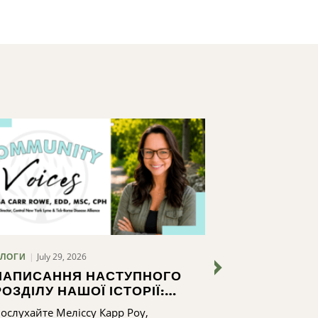
July 29, 2026
ЛОГИ
БЕЗ КАТЕГОРІЇ
НАПИСАННЯ НАСТУПНОГО
СКАЖИ "ТА
РОЗДІЛУ НАШОЇ ІСТОРІЇ:
2024-202
ШЛЯХ ДО РОЗБУДОВИ
ЗВІТНИЙ З
ослухайте Меліссу Карр Роу,
Подивіться, як