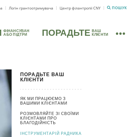
ра
Логін грантоотримувача
Центр філантропії CNY
ПОШУК
И
ПОРАДЬТЕ
ФІНАНСУВАН
ВАШ
АБО ПІДТРИ
КЛІЄНТИ
ПОРАДЬТЕ
ВАШ
КЛІЄНТИ
ЯК МИ ПРАЦЮЄМО З
ВАШИМИ КЛІЄНТАМИ
РОЗМОВЛЯЙТЕ ЗІ СВОЇМИ
КЛІЄНТАМИ ПРО
БЛАГОДІЙНІСТЬ
ІНСТРУМЕНТАРІЙ РАДНИКА