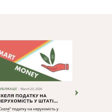
March 23, 2026
Decemb
УБЛІКАЦІЇ
ІСТОРІЇ
СКЕЛЯ ПОДАТКУ НА
ДОВГОТРИ
НЕРУХОМІСТЬ У ШТАТІ
ДАРУВАННЯ
НЬЮ-ЙОРК ТА САНТА-
ДЕЛЕЙНІ
Скеля" податку на нерухомість у
Карін ДеЛейні,
КЛАУС