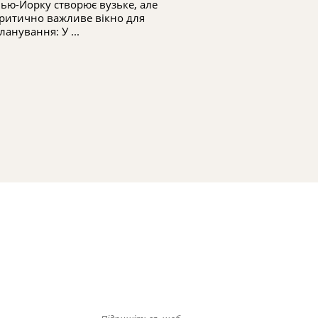
ью-Йорку створює вузьке, але
трастів та нер
ритично важливе вікно для
адвокат з пита
ланування: У ...