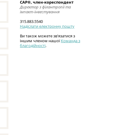
CAP®, член-кореспондент
Директор з філантропії та
імпакт-інвестування
315.883.5540
Надіслати електронну пошту
Ви також можете зв'язатися з
іншим членом нашої
Команда з
благодійності
.