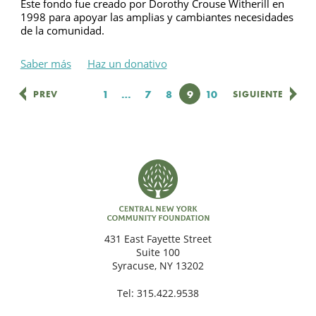
Este fondo fue creado por Dorothy Crouse Witherill en
1998 para apoyar las amplias y cambiantes necesidades
de la comunidad.
Saber más
Haz un donativo
Página
1
…
Página
7
Página
8
Página
9
Página
10
PREV
SIGUIENTE
431 East Fayette Street
Suite 100
Syracuse, NY 13202
Tel:
315.422.9538