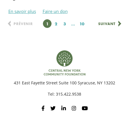
En savoir plus
Faire un don
Page
1
Page
2
Page
3
…
Page
10
PRÉVENIR
SUIVANT
431 East Fayette Street Suite 100 Syracuse, NY 13202
Tel:
315.422.9538