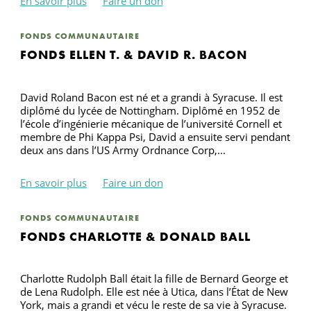
En savoir plus
Faire un don
FONDS COMMUNAUTAIRE
R
FONDS ELLEN T. & DAVID R. BACON
David Roland Bacon est né et a grandi à Syracuse. Il est
diplômé du lycée de Nottingham. Diplômé en 1952 de
l’école d’ingénierie mécanique de l’université Cornell et
membre de Phi Kappa Psi, David a ensuite servi pendant
deux ans dans l’US Army Ordnance Corp,...
En savoir plus
Faire un don
FONDS COMMUNAUTAIRE
FONDS CHARLOTTE & DONALD BALL
Charlotte Rudolph Ball était la fille de Bernard George et
de Lena Rudolph. Elle est née à Utica, dans l’État de New
York, mais a grandi et vécu le reste de sa vie à Syracuse.