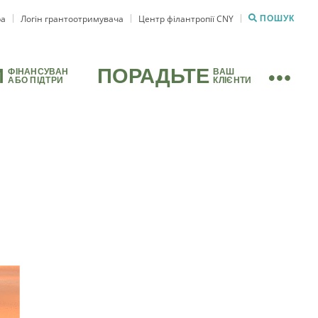
ра
Логін грантоотримувача
Центр філантропії CNY
ПОШУК
И
ПОРАДЬТЕ
ФІНАНСУВАН
ВАШ
АБО ПІДТРИ
КЛІЄНТИ