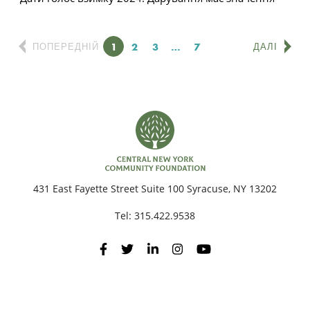
Сторінка
1
Сторінка
2
Сторінка
3
…
Сторінка
7
ПОПЕРЕДНІЙ
ДАЛІ
431 East Fayette Street Suite 100 Syracuse, NY 13202
Tel:
315.422.9538