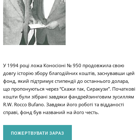
П
У 1994 році ложа Коносіоні № 950 продовжила свою
довгу історію збору благодійних коштів, заснувавши цей
фонд, який підтримує стипендії до останнього долара,
що пропонуються через “Скажи так, Сиракузи”. Початкові
кошти були зібрані завдяки фандрейзинговим зусиллям
R.W. Rocco Bufano. Завдяки його роботі та відданості
справі, фонд був названий на його честь.
ПОЖЕРТВУВАТИ ЗАРАЗ