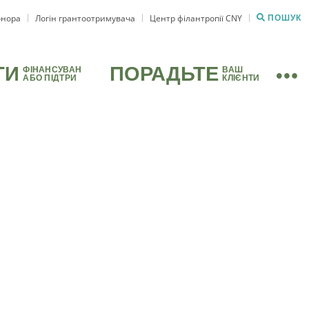
онора
Логін грантоотримувача
Центр філантропії CNY
ПОШУК
ТИ
ПОРАДЬТЕ
ФІНАНСУВАН
ВАШ
АБО ПІДТРИ
КЛІЄНТИ