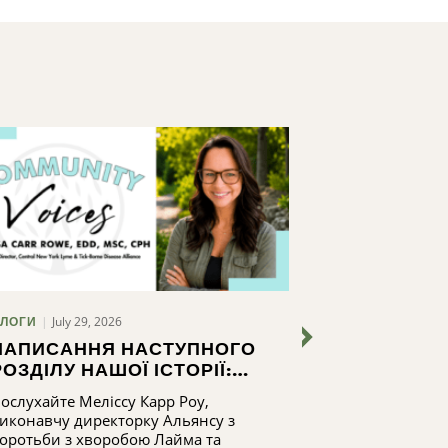
July 29, 2026
ЛОГИ
БЕЗ КАТЕГОРІЇ
НАПИСАННЯ НАСТУПНОГО
СКАЖИ "ТА
РОЗДІЛУ НАШОЇ ІСТОРІЇ:
2024-202
ШЛЯХ ДО РОЗБУДОВИ
ЗВІТНИЙ З
ослухайте Меліссу Карр Роу,
Подивіться, як
ПОТЕНЦІАЛУ АЛЬЯНСУ З
2024-2025
иконавчу директорку Альянсу з
програма "Скаж
БОРОТЬБИ З ХВОРОБОЮ
оротьби з хворобою Лайма та