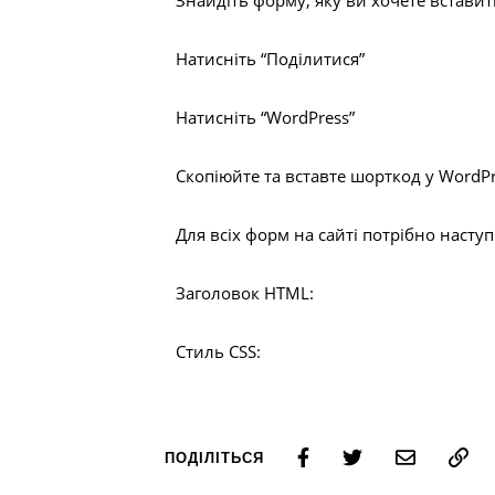
Знайдіть форму, яку ви хочете встави
Натисніть “Поділитися”
Натисніть “WordPress”
Скопіюйте та вставте шорткод у WordPr
Для всіх форм на сайті потрібно наступ
Заголовок HTML:
Стиль CSS:
ПОДІЛІТЬСЯ
Пошук