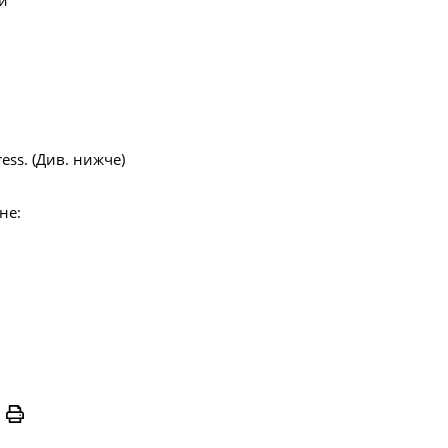
ти
ess. (Див. нижче)
не:
Print