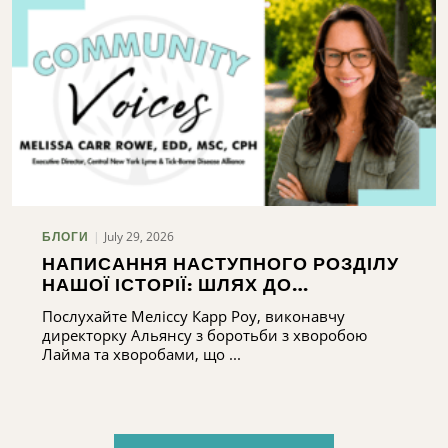
July 29, 2026
БЛОГИ
НАПИСАННЯ НАСТУПНОГО РОЗДІЛУ
НАШОЇ ІСТОРІЇ: ШЛЯХ ДО
РОЗБУДОВИ ПОТЕНЦІАЛУ АЛЬЯНСУ
Послухайте Меліссу Карр Роу, виконавчу
З БОРОТЬБИ З ХВОРОБОЮ ЛАЙМА
директорку Альянсу з боротьби з хворобою
ТА ХВОРОБАМИ, ЩО ПЕРЕДАЮТЬСЯ
Лайма та хворобами, що ...
КЛІЩАМИ, У ЦЕНТРАЛЬНОМУ НЬЮ-
ЙОРКУ