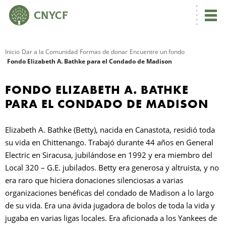
Inicio
Dar a la Comunidad
Formas de donar
Encuentre un fondo
Fondo Elizabeth A. Bathke para el Condado de Madison
R
FONDO ELIZABETH A. BATHKE
PARA EL CONDADO DE MADISON
Elizabeth A. Bathke (Betty), nacida en Canastota, residió toda
su vida en Chittenango. Trabajó durante 44 años en General
Electric en Siracusa, jubilándose en 1992 y era miembro del
Local 320 – G.E. jubilados. Betty era generosa y altruista, y no
era raro que hiciera donaciones silenciosas a varias
N
organizaciones benéficas del condado de Madison a lo largo
de su vida. Era una ávida jugadora de bolos de toda la vida y
C
jugaba en varias ligas locales. Era aficionada a los Yankees de