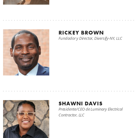
D
R
RICKEY BROWN
Fundador y Director, Diversify-NY, LLC
I
SHAWNI DAVIS
Presidente/CEO de Luminary Electrical
N
Contractor, LLC
C