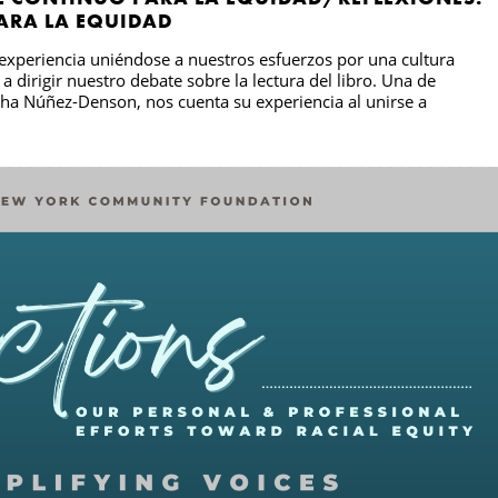
ARA LA EQUIDAD
xperiencia uniéndose a nuestros esfuerzos por una cultura
a dirigir nuestro debate sobre la lectura del libro. Una de
ha Núñez-Denson, nos cuenta su experiencia al unirse a