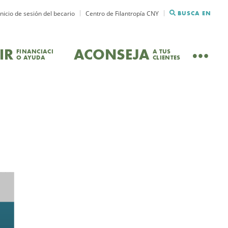
Inicio de sesión del becario
Centro de Filantropía CNY
BUSCA EN
IR
ACONSEJA
FINANCIACI
A TUS
O AYUDA
CLIENTES