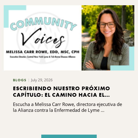
July 29, 2026
BLOGS
ESCRIBIENDO NUESTRO PRÓXIMO
CAPÍTULO: EL CAMINO HACIA EL
DESARROLLO DE CAPACIDADES DE LA
Escucha a Melissa Carr Rowe, directora ejecutiva de
ALIANZA CONTRA LA ENFERMEDAD DE
la Alianza contra la Enfermedad de Lyme ...
LYME Y LAS ENFERMEDADES
TRANSMITIDAS POR GARRAPATAS DEL
CENTRO DE NUEVA YORK