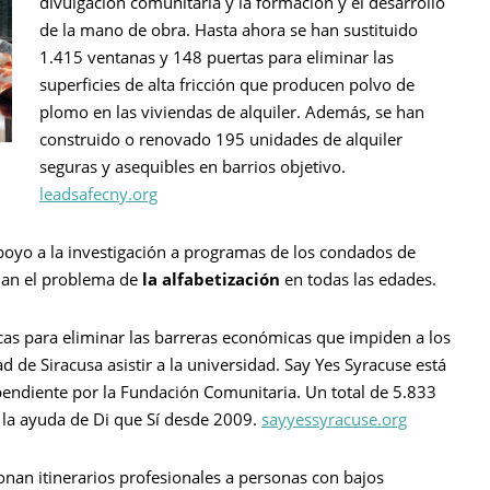
divulgación comunitaria y la formación y el desarrollo
de la mano de obra. Hasta ahora se han sustituido
1.415 ventanas y 148 puertas para eliminar las
superficies de alta fricción que producen polvo de
plomo en las viviendas de alquiler. Además, se han
construido o renovado 195 unidades de alquiler
seguras y asequibles en barrios objetivo.
leadsafecny.org
poyo a la investigación a programas de los condados de
dan el problema de
la alfabetización
en todas las edades.
as para eliminar las barreras económicas que impiden a los
ad de Siracusa asistir a la universidad. Say Yes Syracuse está
endiente por la Fundación Comunitaria. Un total de 5.833
n la ayuda de Di que Sí desde 2009.
sayyessyracuse.org
nan itinerarios profesionales a personas con bajos