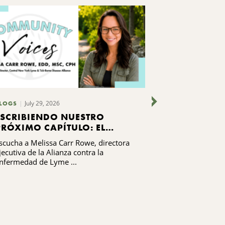
July 29, 2026
LOGS
SIN CATEGORIZ
ESCRIBIENDO NUESTRO
PUBLICADO
PRÓXIMO CAPÍTULO: EL
DI SÍ SIRA
CAMINO HACIA EL
scucha a Melissa Carr Rowe, directora
¡Mira cómo va e
DESARROLLO DE
jecutiva de la Alianza contra la
Siracusa!
CAPACIDADES DE LA
nfermedad de Lyme ...
ALIANZA CONTRA LA
ENFERMEDAD DE LYME Y LAS
ENFERMEDADES
TRANSMITIDAS POR
GARRAPATAS DEL CENTRO
DE NUEVA YORK