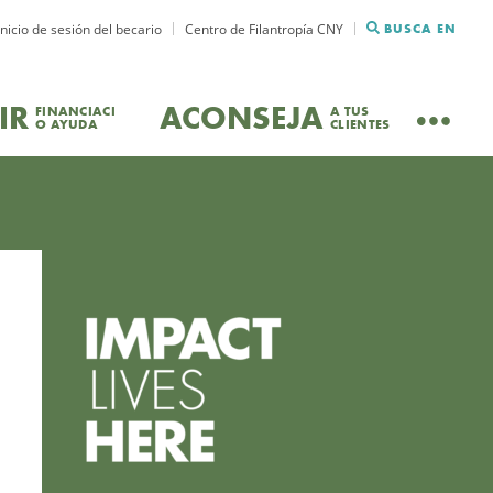
Inicio de sesión del becario
Centro de Filantropía CNY
BUSCA EN
IR
ACONSEJA
FINANCIACI
A TUS
O AYUDA
CLIENTES