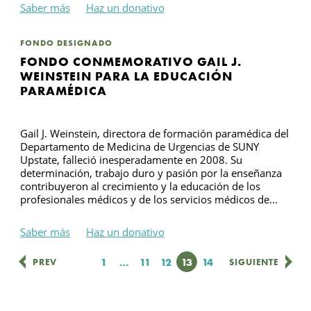
Saber más
Haz un donativo
FONDO DESIGNADO
FONDO CONMEMORATIVO GAIL J.
WEINSTEIN PARA LA EDUCACIÓN
PARAMÉDICA
Gail J. Weinstein, directora de formación paramédica del
Departamento de Medicina de Urgencias de SUNY
Upstate, falleció inesperadamente en 2008. Su
determinación, trabajo duro y pasión por la enseñanza
contribuyeron al crecimiento y la educación de los
profesionales médicos y de los servicios médicos de...
Saber más
Haz un donativo
Página
1
…
Página
11
Página
12
Página
13
Página
14
PREV
SIGUIENTE