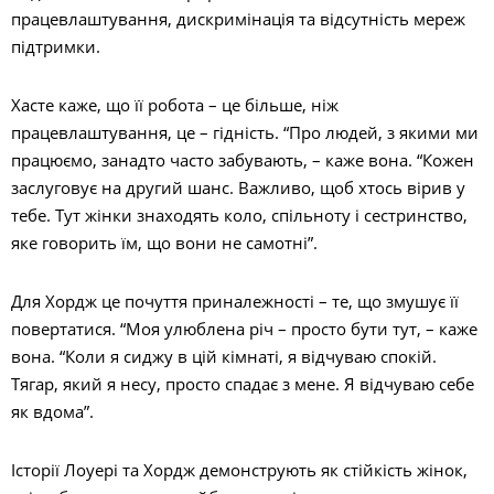
працевлаштування, дискримінація та відсутність мереж
підтримки.
Хасте каже, що її робота – це більше, ніж
працевлаштування, це – гідність. “Про людей, з якими ми
працюємо, занадто часто забувають, – каже вона. “Кожен
заслуговує на другий шанс. Важливо, щоб хтось вірив у
тебе. Тут жінки знаходять коло, спільноту і сестринство,
яке говорить їм, що вони не самотні”.
Для Хордж це почуття приналежності – те, що змушує її
повертатися. “Моя улюблена річ – просто бути тут, – каже
вона. “Коли я сиджу в цій кімнаті, я відчуваю спокій.
Тягар, який я несу, просто спадає з мене. Я відчуваю себе
як вдома”.
Історії Лоуері та Хордж демонструють як стійкість жінок,