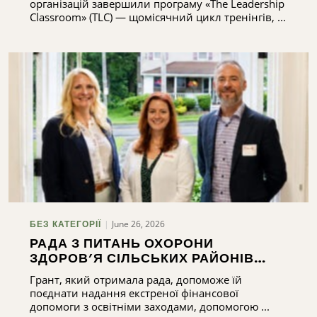
організацій завершили програму «The Leadership
Classroom» (TLC) — щомісячний цикл тренінгів, ...
June 26, 2026
БЕЗ КАТЕГОРІЇ
РАДА З ПИТАНЬ ОХОРОНИ
ЗДОРОВ’Я СІЛЬСЬКИХ РАЙОНІВ
ОКРУГУ МЕДІСОН БУЛА ОБРАНА
Грант, який отримала рада, допоможе їй
МЕШКАНЦЯМИ ОКРУГУ МЕДІСОН
поєднати надання екстреної фінансової
ДЛЯ ОТРИМАННЯ 75 ТИС. ДОЛАРІВ
допомоги з освітніми заходами, допомогою ...