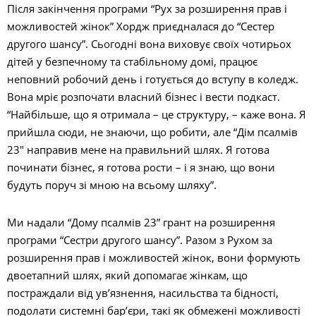
Після закінчення програми “Рух за розширення прав і
можливостей жінок” Хордж приєдналася до “Сестер
другого шансу”. Сьогодні вона виховує своїх чотирьох
дітей у безпечному та стабільному домі, працює
неповний робочий день і готується до вступу в коледж.
Вона мріє розпочати власний бізнес і вести подкаст.
“Найбільше, що я отримала – це структуру, – каже вона. Я
прийшла сюди, не знаючи, що робити, але “Дім псалмів
23″ направив мене на правильний шлях. Я готова
починати бізнес, я готова рости – і я знаю, що вони
будуть поруч зі мною на всьому шляху”.
Ми надали “Дому псалмів 23” грант на розширення
програми “Сестри другого шансу”. Разом з Рухом за
розширення прав і можливостей жінок, вони формують
двоетапний шлях, який допомагає жінкам, що
постраждали від ув’язнення, насильства та бідності,
подолати системні бар’єри, такі як обмежені можливості