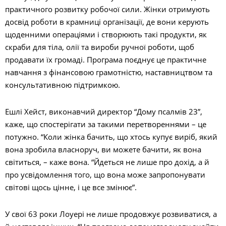
практичного розвитку робочої сили. Жінки отримують
досвід роботи в крамниці організації, де вони керують
щоденними операціями і створюють такі продукти, як
скраби для тіла, олії та вироби ручної роботи, щоб
продавати їх громаді. Програма поєднує це практичне
навчання з фінансовою грамотністю, наставництвом та
консультативною підтримкою.
Ешлі Хейст, виконавчий директор “Дому псалмів 23”,
каже, що спостерігати за такими перетвореннями – це
потужно. “Коли жінка бачить, що хтось купує виріб, який
вона зробила власноруч, ви можете бачити, як вона
світиться, – каже вона. “Йдеться не лише про дохід, а й
про усвідомлення того, що вона може запропонувати
світові щось цінне, і це все змінює”.
У свої 63 роки Лоуері не лише продовжує розвиватися, а