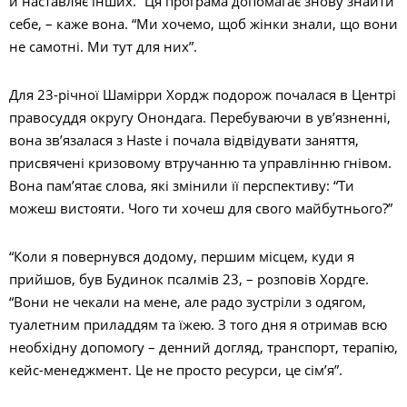
й наставляє інших. “Ця програма допомагає знову знайти
себе, – каже вона. “Ми хочемо, щоб жінки знали, що вони
не самотні. Ми тут для них”.
Для 23-річної Шамірри Хордж подорож почалася в Центрі
правосуддя округу Онондага. Перебуваючи в ув’язненні,
вона зв’язалася з Haste і почала відвідувати заняття,
присвячені кризовому втручанню та управлінню гнівом.
Вона пам’ятає слова, які змінили її перспективу: “Ти
можеш вистояти. Чого ти хочеш для свого майбутнього?”
“Коли я повернувся додому, першим місцем, куди я
прийшов, був Будинок псалмів 23, – розповів Хордге.
“Вони не чекали на мене, але радо зустріли з одягом,
туалетним приладдям та їжею. З того дня я отримав всю
необхідну допомогу – денний догляд, транспорт, терапію,
кейс-менеджмент. Це не просто ресурси, це сім’я”.