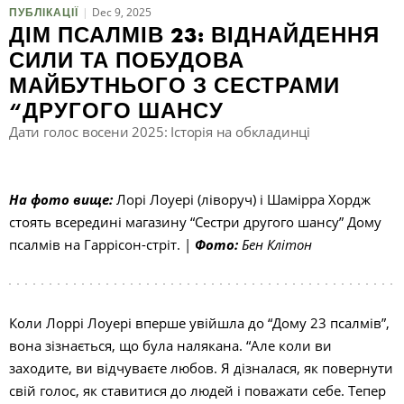
Dec 9, 2025
ПУБЛІКАЦІЇ
ДІМ ПСАЛМІВ 23: ВІДНАЙДЕННЯ
П
СИЛИ ТА ПОБУДОВА
МАЙБУТНЬОГО З СЕСТРАМИ
“ДРУГОГО ШАНСУ
Дати голос восени 2025: Історія на обкладинці
На фото вище:
Лорі Лоуері (ліворуч) і Шамірра Хордж
стоять всередині магазину “Сестри другого шансу” Дому
псалмів на Гаррісон-стріт. |
Фото:
Бен Клітон
Коли Лоррі Лоуері вперше увійшла до “Дому 23 псалмів”,
вона зізнається, що була налякана. “Але коли ви
заходите, ви відчуваєте любов. Я дізналася, як повернути
свій голос, як ставитися до людей і поважати себе. Тепер