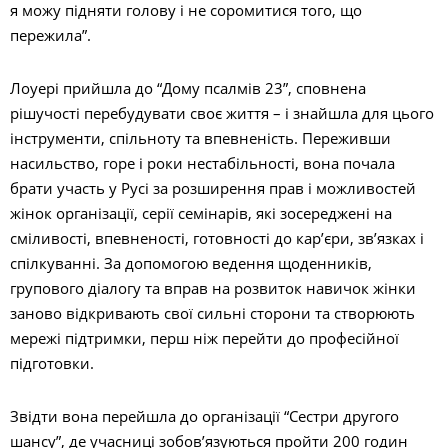
я можу підняти голову і не соромитися того, що
пережила”.
Лоуері прийшла до “Дому псалмів 23”, сповнена
рішучості перебудувати своє життя – і знайшла для цього
інструменти, спільноту та впевненість. Переживши
насильство, горе і роки нестабільності, вона почала
брати участь у Русі за розширення прав і можливостей
жінок організації, серії семінарів, які зосереджені на
сміливості, впевненості, готовності до кар’єри, зв’язках і
спілкуванні. За допомогою ведення щоденників,
групового діалогу та вправ на розвиток навичок жінки
заново відкривають свої сильні сторони та створюють
мережі підтримки, перш ніж перейти до професійної
підготовки.
Звідти вона перейшла до організації “Сестри другого
шансу”, де учасниці зобов’язуються пройти 200 годин