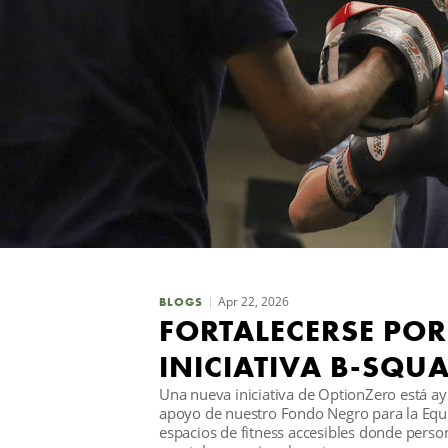
Apr 22, 2026
BLOGS
FORTALECERSE POR
INICIATIVA B-SQU
Una nueva iniciativa de OptionZero está ay
apoyo de nuestro Fondo Negro para la Equi
espacios de fitness accesibles donde perso