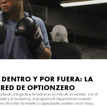
 DENTRO Y POR FUERA: LA
ARED DE OPTIONZERO
udando a la gente a fortalecerse en más de un sentido. Con el
dad y la Excelencia, el programa B-Squared está creando
nas de todas las edades y capacidades pueden crecer física,