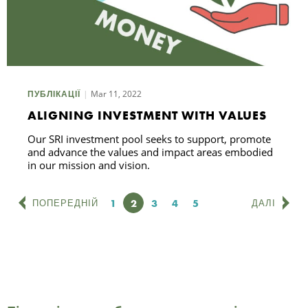
Mar 11, 2022
ПУБЛІКАЦІЇ
ALIGNING INVESTMENT WITH VALUES
Our SRI investment pool seeks to support, promote
and advance the values and impact areas embodied
in our mission and vision.
Сторінка
1
Сторінка
2
Сторінка
3
Сторінка
4
Сторінка
5
ПОПЕРЕДНІЙ
ДАЛІ