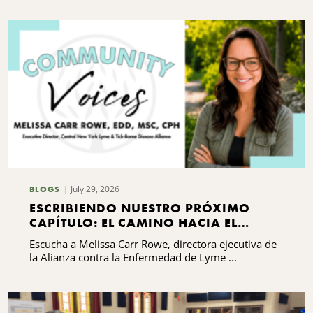
July 29, 2026
BLOGS
ESCRIBIENDO NUESTRO PRÓXIMO
CAPÍTULO: EL CAMINO HACIA EL
DESARROLLO DE CAPACIDADES DE LA
Escucha a Melissa Carr Rowe, directora ejecutiva de
ALIANZA CONTRA LA ENFERMEDAD DE
la Alianza contra la Enfermedad de Lyme ...
LYME Y LAS ENFERMEDADES
TRANSMITIDAS POR GARRAPATAS DEL
CENTRO DE NUEVA YORK