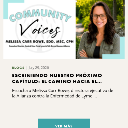
July 29, 2026
BLOGS
ESCRIBIENDO NUESTRO PRÓXIMO
CAPÍTULO: EL CAMINO HACIA EL
DESARROLLO DE CAPACIDADES DE LA
Escucha a Melissa Carr Rowe, directora ejecutiva de
ALIANZA CONTRA LA ENFERMEDAD DE
la Alianza contra la Enfermedad de Lyme ...
LYME Y LAS ENFERMEDADES
TRANSMITIDAS POR GARRAPATAS DEL
CENTRO DE NUEVA YORK
VER MÁS