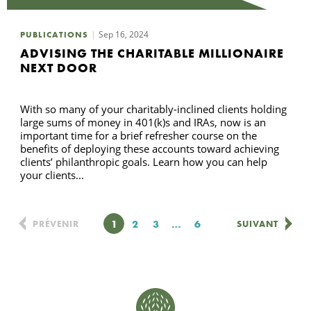
Sep 16, 2024
PUBLICATIONS
ADVISING THE CHARITABLE MILLIONAIRE
NEXT DOOR
With so many of your charitably-inclined clients holding
large sums of money in 401(k)s and IRAs, now is an
important time for a brief refresher course on the
benefits of deploying these accounts toward achieving
clients’ philanthropic goals. Learn how you can help
your clients...
Page
1
Page
2
Page
3
…
Page
6
PRÉVENIR
SUIVANT