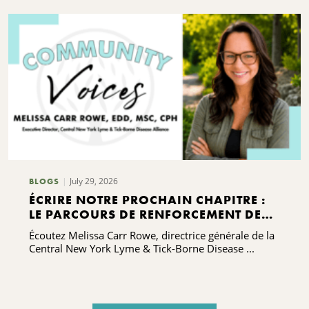
July 29, 2026
BLOGS
ÉCRIRE NOTRE PROCHAIN CHAPITRE :
LE PARCOURS DE RENFORCEMENT DES
CAPACITÉS DE L'ALLIANCE CONTRE LA
Écoutez Melissa Carr Rowe, directrice générale de la
MALADIE DE LYME ET LES MALADIES
Central New York Lyme & Tick-Borne Disease ...
TRANSMISES PAR LES TIQUES DE LA
RÉGION CENTRALE DE L'ÉTAT DE NEW
YORK