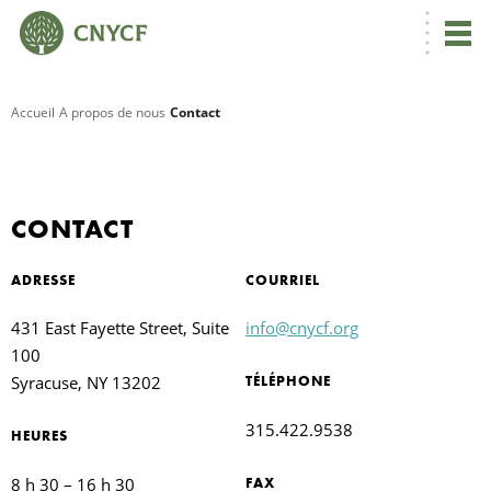
Accueil
A propos de nous
Contact
R
C
CONTACT
ADRESSE
COURRIEL
N
431 East Fayette Street, Suite
info@cnycf.org
100
Syracuse, NY 13202
TÉLÉPHONE
U
315.422.9538
HEURES
L
8 h 30 – 16 h 30
FAX