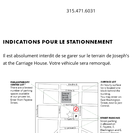
I
315.471.6031
L
INDICATIONS POUR LE STATIONNEMENT
N
Il est absolument interdit de se garer sur le terrain de Joseph’s
P
at the Carriage House. Votre véhicule sera remorqué.
E
N
L
C