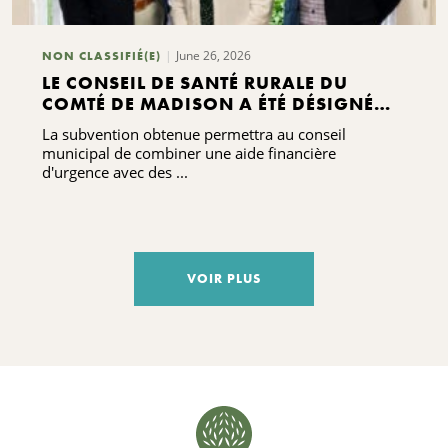
June 26, 2026
NON CLASSIFIÉ(E)
LE CONSEIL DE SANTÉ RURALE DU
COMTÉ DE MADISON A ÉTÉ DÉSIGNÉ
PAR LES HABITANTS DU COMTÉ DE
La subvention obtenue permettra au conseil
MADISON POUR RECEVOIR UNE
municipal de combiner une aide financière
SUBVENTION DE 75 000 DOLLARS
d'urgence avec des ...
DESTINÉE À SOUTENIR SES ACTIONS EN
FAVEUR DE LA STABILITÉ DU LOGEMENT
VOIR PLUS