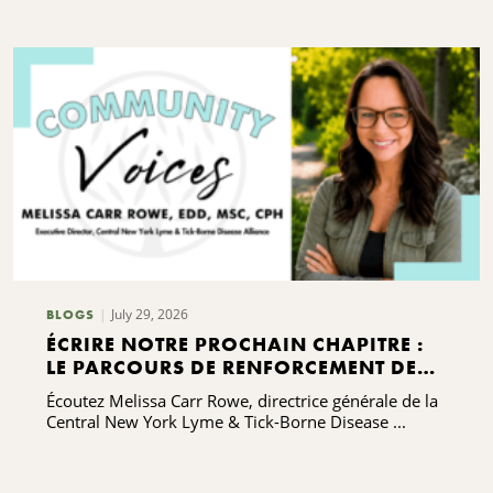
July 29, 2026
BLOGS
ÉCRIRE NOTRE PROCHAIN CHAPITRE :
LE PARCOURS DE RENFORCEMENT DES
CAPACITÉS DE L'ALLIANCE CONTRE LA
Écoutez Melissa Carr Rowe, directrice générale de la
MALADIE DE LYME ET LES MALADIES
Central New York Lyme & Tick-Borne Disease ...
TRANSMISES PAR LES TIQUES DE LA
RÉGION CENTRALE DE L'ÉTAT DE NEW
YORK