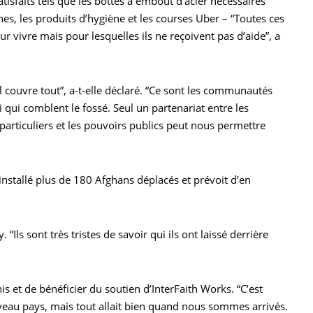
tisfaits tels que les bottes à embout d’acier nécessaires
hes, les produits d’hygiène et les courses Uber – “Toutes ces
r vivre mais pour lesquelles ils ne reçoivent pas d’aide”, a
al couvre tout”, a-t-elle déclaré. “Ce sont les communautés
ti qui comblent le fossé. Seul un partenariat entre les
particuliers et les pouvoirs publics peut nous permettre
installé plus de 180 Afghans déplacés et prévoit d’en
“Ils sont très tristes de savoir qui ils ont laissé derrière
s et de bénéficier du soutien d’InterFaith Works. “C’est
uveau pays, mais tout allait bien quand nous sommes arrivés.