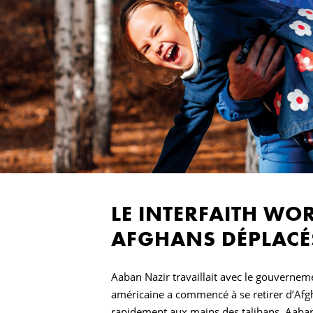
LE INTERFAITH WO
AFGHANS DÉPLACÉ
Aaban Nazir travaillait avec le gouvernem
américaine a commencé à se retirer d’Afgh
rapidement aux mains des talibans, Aaban,