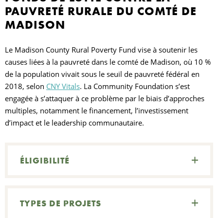
PAUVRETÉ RURALE DU COMTÉ DE
MADISON
Le Madison County Rural Poverty Fund vise à soutenir les
causes liées à la pauvreté dans le comté de Madison, où 10 %
de la population vivait sous le seuil de pauvreté fédéral en
I
2018, selon
CNY Vitals
. La Community Foundation s’est
engagée à s’attaquer à ce problème par le biais d’approches
D
O
multiples, notamment le financement, l’investissement
d’impact et le leadership communautaire.
R
ÉLIGIBILITÉ
I
C
TYPES DE PROJETS
N