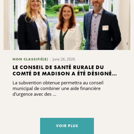
June 26, 2026
NON CLASSIFIÉ(E)
LE CONSEIL DE SANTÉ RURALE DU
COMTÉ DE MADISON A ÉTÉ DÉSIGNÉ
PAR LES HABITANTS DU COMTÉ DE
La subvention obtenue permettra au conseil
MADISON POUR RECEVOIR UNE
municipal de combiner une aide financière
SUBVENTION DE 75 000 DOLLARS
d'urgence avec des ...
DESTINÉE À SOUTENIR SES ACTIONS EN
FAVEUR DE LA STABILITÉ DU LOGEMENT
VOIR PLUS