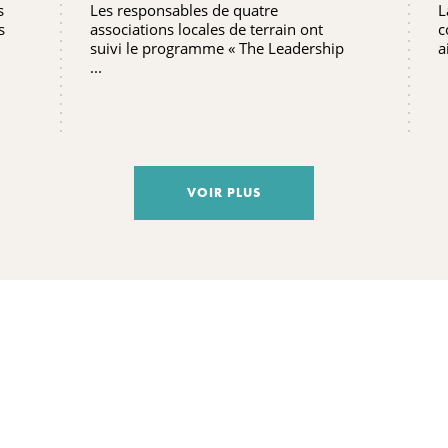
s
Les responsables de quatre
L
FORMATION AU LEADERSHIP
s
associations locales de terrain ont
c
suivi le programme « The Leadership
a
...
VOIR PLUS