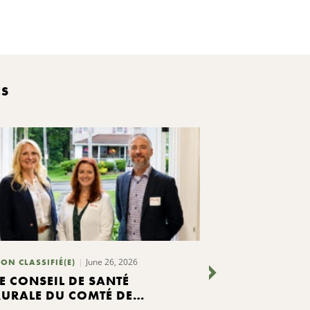
ES
June 26, 2026
ON CLASSIFIÉ(E)
NON CLASSIFIÉ(
LE CONSEIL DE SANTÉ
OSWEGO HE
RURALE DU COMTÉ DE
CHOISI PAR
MADISON A ÉTÉ DÉSIGNÉ
DU COMTÉ