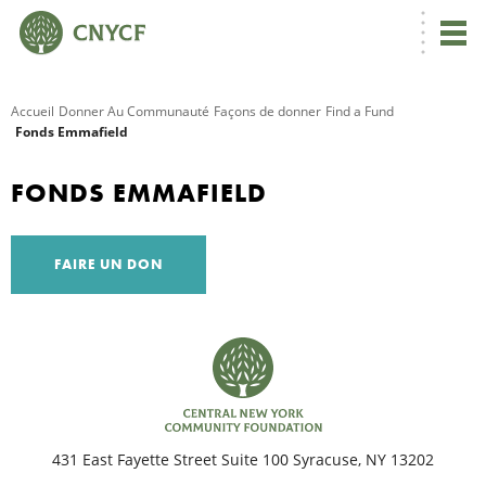
Accueil
Donner Au Communauté
Façons de donner
Find a Fund
Fonds Emmafield
R
FONDS EMMAFIELD
C
FAIRE UN DON
N
N
431 East Fayette Street Suite 100 Syracuse, NY 13202
C