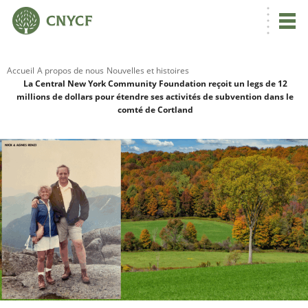
Accueil
A propos de nous
Nouvelles et histoires
La Central New York Community Foundation reçoit un legs de 12
millions de dollars pour étendre ses activités de subvention dans le
R
comté de Cortland
C
N
N
C