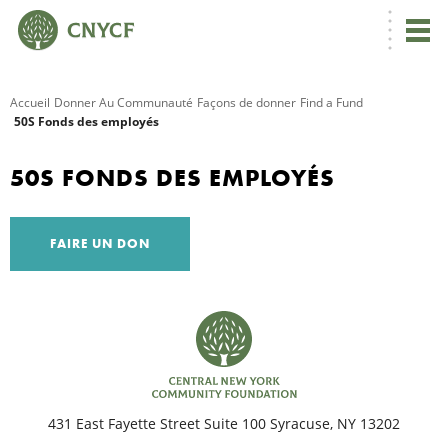
Accueil
Donner Au Communauté
Façons de donner
Find a Fund
50S Fonds des employés
R
50S FONDS DES EMPLOYÉS
C
FAIRE UN DON
N
N
431 East Fayette Street Suite 100 Syracuse, NY 13202
C