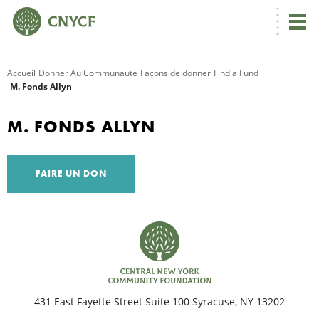
Accueil
Donner Au Communauté
Façons de donner
Find a Fund
M. Fonds Allyn
R
M. FONDS ALLYN
C
FAIRE UN DON
N
N
431 East Fayette Street Suite 100 Syracuse, NY 13202
C