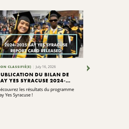
July 16, 2026
ON CLASSIFIÉ(E)
NON CLASSIFIÉ(
PUBLICATION DU BILAN DE
QUATRE OR
SAY YES SYRACUSE 2024-
LOCALES ON
2025
SUCCÈS UN
écouvrez les résultats du programme
Les responsable
FORMATION
ay Yes Syracuse !
associations loc
suivi le progra
...