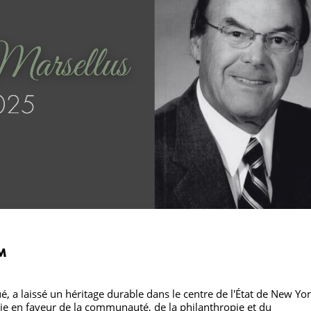
M
é, a laissé un héritage durable dans le centre de l'État de New Yo
e en faveur de la communauté, de la philanthropie et du