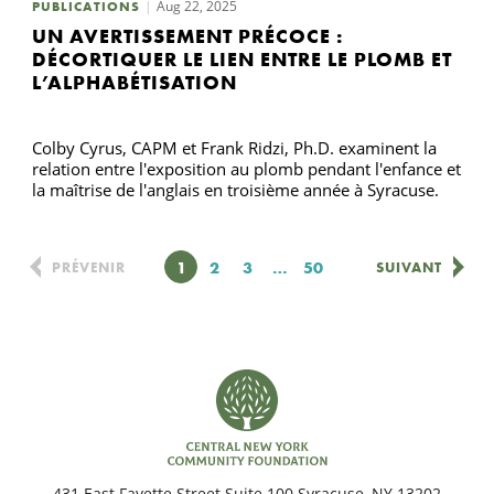
Aug 22, 2025
PUBLICATIONS
UN AVERTISSEMENT PRÉCOCE :
DÉCORTIQUER LE LIEN ENTRE LE PLOMB ET
L’ALPHABÉTISATION
Colby Cyrus, CAPM et Frank Ridzi, Ph.D. examinent la
relation entre l'exposition au plomb pendant l'enfance et
la maîtrise de l'anglais en troisième année à Syracuse.
Page
1
Page
2
Page
3
…
Page
50
PRÉVENIR
SUIVANT
431 East Fayette Street Suite 100 Syracuse, NY 13202