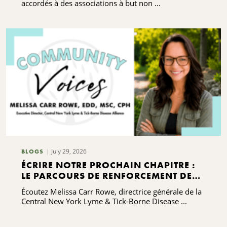
accordés à des associations à but non ...
July 29, 2026
BLOGS
ÉCRIRE NOTRE PROCHAIN CHAPITRE :
LE PARCOURS DE RENFORCEMENT DES
CAPACITÉS DE L'ALLIANCE CONTRE LA
Écoutez Melissa Carr Rowe, directrice générale de la
MALADIE DE LYME ET LES MALADIES
Central New York Lyme & Tick-Borne Disease ...
TRANSMISES PAR LES TIQUES DE LA
RÉGION CENTRALE DE L'ÉTAT DE NEW