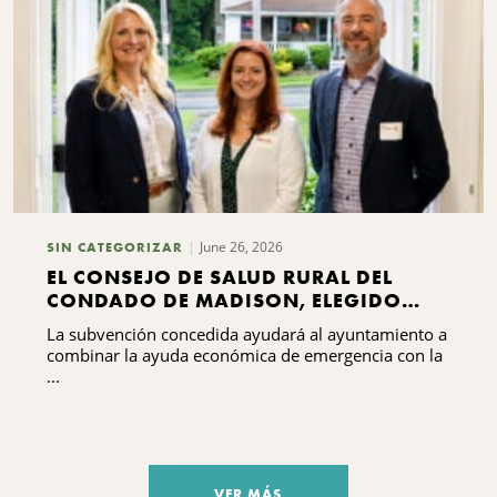
usca en
June 26, 2026
SIN CATEGORIZAR
EL CONSEJO DE SALUD RURAL DEL
CONDADO DE MADISON, ELEGIDO
POR LOS VECINOS DEL CONDADO DE
La subvención concedida ayudará al ayuntamiento a
MADISON, RECIBIRÁ 75 000 DÓLARES
combinar la ayuda económica de emergencia con la
PARA SUS INICIATIVAS DE
...
ESTABILIDAD EN LA VIVIENDA
VER MÁS