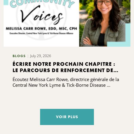
July 29, 2026
BLOGS
ÉCRIRE NOTRE PROCHAIN CHAPITRE :
LE PARCOURS DE RENFORCEMENT DES
CAPACITÉS DE L'ALLIANCE CONTRE LA
Écoutez Melissa Carr Rowe, directrice générale de la
MALADIE DE LYME ET LES MALADIES
Central New York Lyme & Tick-Borne Disease ...
TRANSMISES PAR LES TIQUES DE LA
RÉGION CENTRALE DE L'ÉTAT DE NEW
YORK
VOIR PLUS