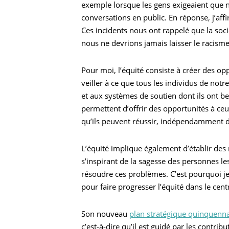
exemple lorsque les gens exigeaient que n
conversations en public. En réponse, j’aff
Ces incidents nous ont rappelé que la soc
nous ne devrions jamais laisser le racisme
Pour moi, l’équité consiste à créer des oppor
veiller à ce que tous les individus de no
et aux systèmes de soutien dont ils ont be
permettent d’offrir des opportunités à c
qu’ils peuvent réussir, indépendamment de
L’équité implique également d’établir des
s’inspirant de la sagesse des personnes l
Recherche
résoudre ces problèmes. C’est pourquoi je
pour faire progresser l’équité dans le cent
Son nouveau
plan stratégique quinquenna
c’est-à-dire qu’il est guidé par les contrib