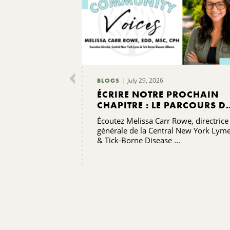
July 29, 2026
BLOGS
ÉCRIRE NOTRE PROCHAIN
CHAPITRE : LE PARCOURS D
RENFORCEMENT DES
Écoutez Melissa Carr Rowe, directrice
CAPACITÉS DE L'ALLIANCE
générale de la Central New York Lym
CONTRE LA MALADIE DE
& Tick-Borne Disease ...
LYME ET LES MALADIES
TRANSMISES PAR LES TIQUE
DE LA RÉGION CENTRALE DE
L'ÉTAT DE NEW YORK