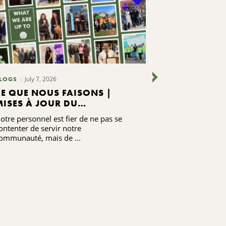
July 7, 2026
June 24,
LOGS
BLOGS
CE QUE NOUS FAISONS |
RENFORCER 
MISES À JOUR DU
GRÂCE À LA
PERSONNEL DE LA CNYCF
otre personnel est fier de ne pas se
Écoutez le tém
ontenter de servir notre
Moore, ancienne
ommunauté, mais de ...
communautaire 