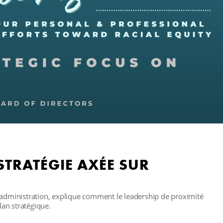
STRATÉGIE AXÉE SUR
'administration, explique comment le leadership de proximité
an stratégique.