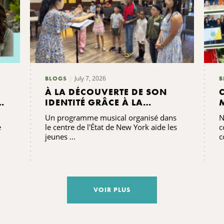
July 7, 2026
BLOGS
B
À LA DÉCOUVERTE DE SON
E
IDENTITÉ GRÂCE À LA
MUSIQUE AU CAMP
Un programme musical organisé dans
N
GRACENOTE
e
le centre de l'État de New York aide les
c
jeunes ...
c
S
VOIR PLUS