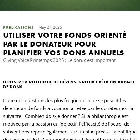
R
May 27, 2026
PUBLICATIONS
UTILISER VOTRE FONDS ORIENTÉ
PAR LE DONATEUR POUR
PLANIFIER VOS DONS ANNUELS
Giving Voice Printemps 2026 : Le don, c'est important
UTILISER LA POLITIQUE DE DÉPENSES POUR CRÉER UN BUDGET
DE DONS
L’une des questions les plus fréquentes que se posent les
détenteurs de fonds à vocation arrêtée par le donateur est la
suivante : Combien dois-je donner ? Si la philanthropie est
motivée par la passion et l’objectif, l’efficacité de l’octroi de
subventions repose également sur un plan précis. La politique
de dépenses de la Community Foundation offre un cadre utile